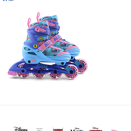
Łożyska ABEC-7
Kółka 64x24 mm PU 82A LED
Normy bezpieczeństwa: EN 13843:2009, EN 13899:2003
Lekka aluminiowa rama
WIĘCEJ