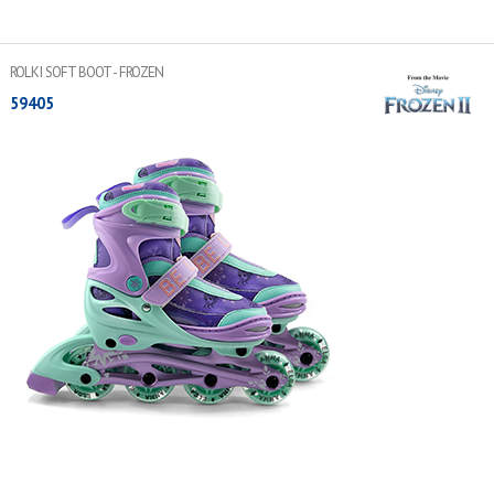
WIĘCEJ
ROLKI SOFT BOOT - FROZEN
59405
Łożyska ABEC-7
Kółka 64x24 mm PU 82A LED
Normy bezpieczeństwa: EN 13843:2009, EN 13899:2003
Lekka aluminiowa rama