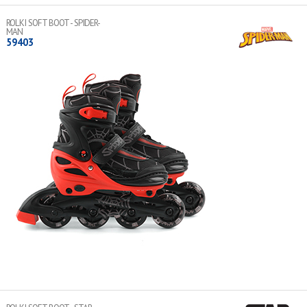
WIĘCEJ
ROLKI SOFT BOOT - SPIDER-
MAN
59403
Łożyska ABEC-7
Kółka 64x24 mm PU 82A LED
Normy bezpieczeństwa: EN 13843:2009, EN 13899:2003
Lekka aluminiowa rama
WIĘCEJ