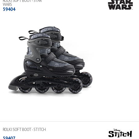
ROLKI SOFT BOOT - STAR
WARS
59404
Łożyska ABEC-7
Kółka 64x24 mm PU 82A LED
Normy bezpieczeństwa: EN 13843:2009, EN 13899:2003
Lekka aluminiowa rama
WIĘCEJ
ROLKI SOFT BOOT - STITCH
59407