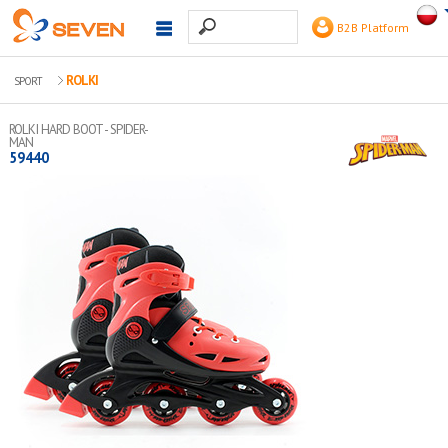
B2B Platform
ROLKI
SPORT
ROLKI HARD BOOT - SPIDER-
MAN
59440
Łożyska 608ZB
kółka 64x24 mm, PU 90-95A
Regulowany rozmiar