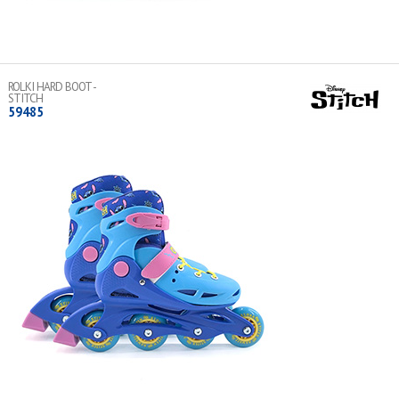
Normy bezpieczeństwa:
EN13843:2009, klasa B do 60kg
Zapięcie na rzep
WIĘCEJ
ROLKI HARD BOOT -
STITCH
59485
Łożyska 608ZB
kółka 64x24 mm, PU 90-95A
Regulowany rozmiar
Normy bezpieczeństwa:
EN13843:2009, klasa B do 60kg
Zapięcie na rzep